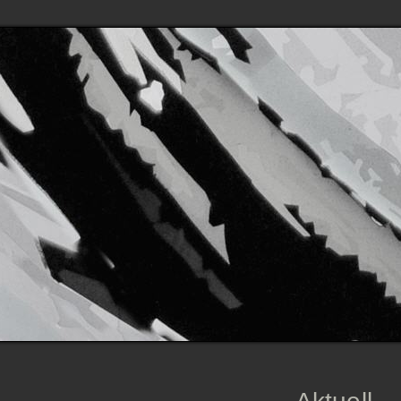
Home/Vita
Aktuell
Projekte
Wettbewerbe
Presse/Veröffentlichunge